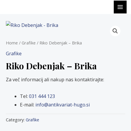
Skip
MA
to
ME
content
Home
/
Grafike
/ Riko Debenjak – Brika
Grafike
Riko Debenjak – Brika
Za več informacij ali nakup nas kontaktirajte:
Tel:
031 444 123
E-mail:
info@antikvariat-hugo.si
Category:
Grafike